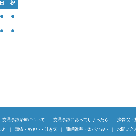
日
祝
●
●
●
●
交通事故治療について
交通事故にあってしまったら
接骨院・
びれ
頭痛・めまい・吐き気
睡眠障害・体がだるい
お問い合