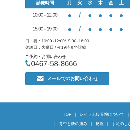
診療時間
月
火
水
木
金
土
●
/
●
●
●
●
10:00 - 12:00
●
/
●
●
●
●
15:00 - 19:00
日・祝：10:00~12:00/15:00~18:00
休診日：火曜日 / 夜19時まで診療
ご予約・お問い合わせ
0467-58-8666
メールでのお問い合わせ
TOP
レイラボ接骨院について
背中と腰の痛み
捻挫
手足のし